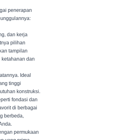
agai penerapan
keunggulannya:
g, dan kerja
nya pilihan
kan tampilan
uh ketahanan dan
atannya. Ideal
ang tinggi
utuhan konstruksi.
eperti fondasi dan
vorit di berbagai
ng berbeda,
Anda.
 Dengan permukaan