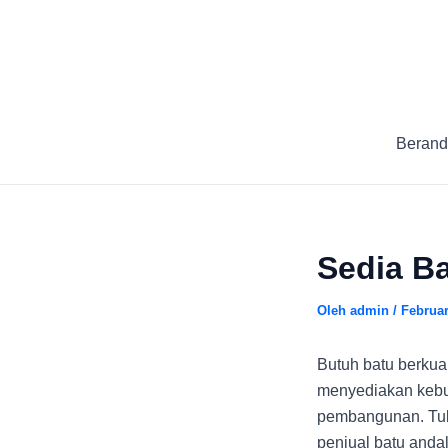
Lewati
Post
ke
navigation
konten
Berand
Sedia Ba
Oleh
admin
/
Februar
Butuh batu berkua
menyediakan kebu
pembangunan. Tuli
penjual batu andal