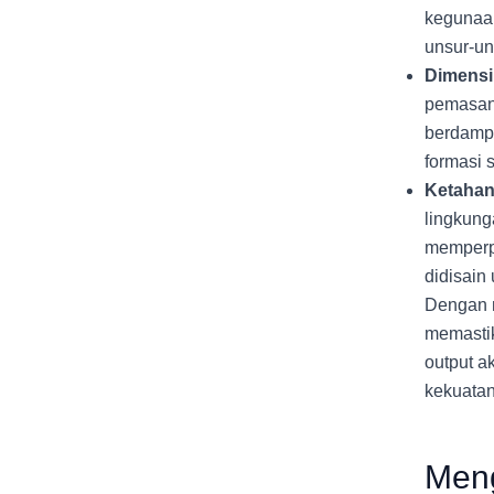
kegunaan
unsur-un
Dimensi
pemasang
berdampa
formasi 
Ketahan
lingkung
memperp
didisain
Dengan m
memastik
output a
kekuatan
Meng