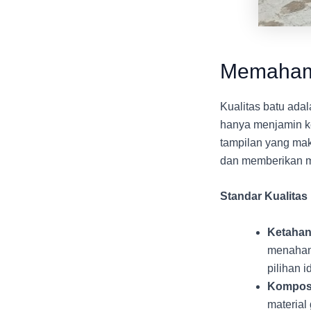
Memahami
Kualitas batu ada
hanya menjamin ke
tampilan yang maks
dan memberikan ma
Standar Kualitas 
Ketahan
menahan 
pilihan 
Kompos
materia