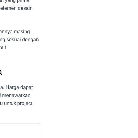
an yang prima.
n elemen desain
lannya masing-
ling sesuai dengan
tif.
a
ta. Harga dapat
ami menawarkan
 untuk project