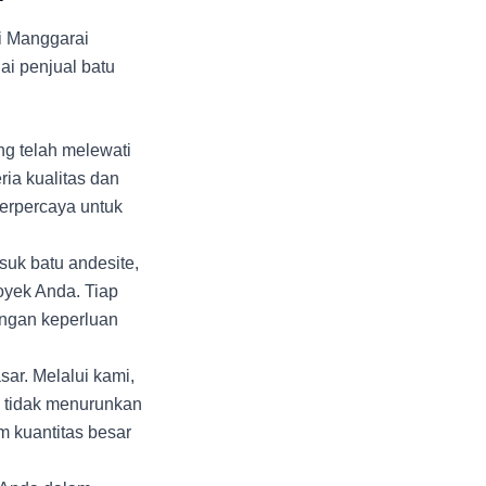
di Manggarai
i penjual batu
g telah melewati
ria kualitas dan
terpercaya untuk
suk batu andesite,
oyek Anda. Tiap
engan keperluan
ar. Melalui kami,
n tidak menurunkan
m kuantitas besar