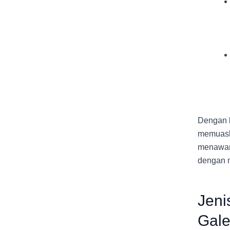
Dengan b
memuaska
menawark
dengan m
Jeni
Gale