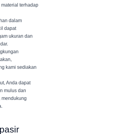
material terhadap
han dalam
il dapat
gam ukuran dan
dar.
ingkungan
sakan,
ng kami sediakan
ut, Anda dapat
an mulus dan
ja mendukung
a.
pasir