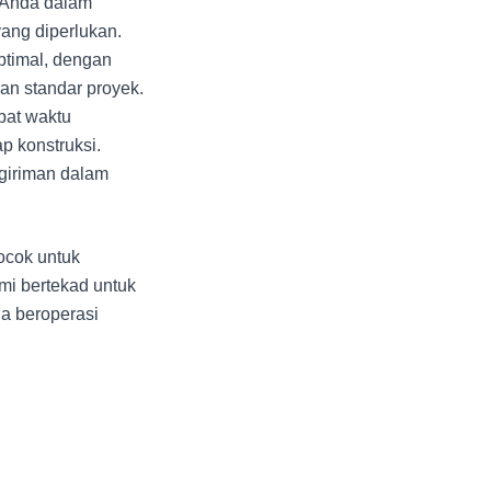
 Anda dalam
yang diperlukan.
ptimal, dengan
an standar proyek.
pat waktu
p konstruksi.
ngiriman dalam
ocok untuk
i bertekad untuk
a beroperasi