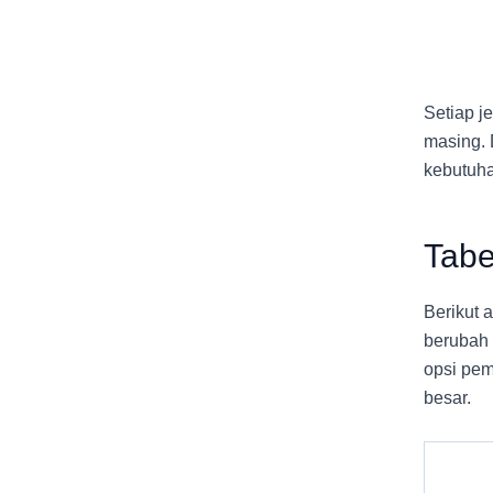
Setiap j
masing. 
kebutuha
Tabe
Berikut 
berubah 
opsi pem
besar.