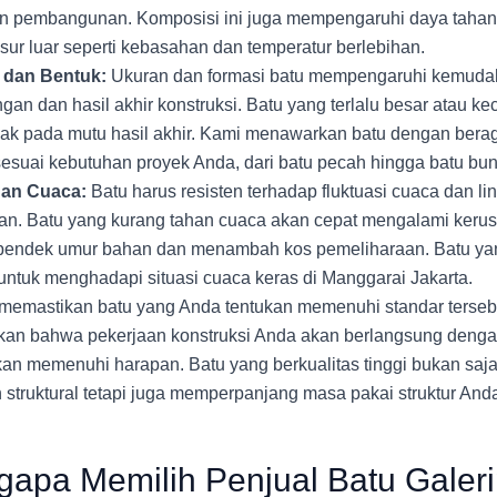
 pembangunan. Komposisi ini juga mempengaruhi daya tahan 
sur luar seperti kebasahan dan temperatur berlebihan.
 dan Bentuk:
Ukuran dan formasi batu mempengaruhi kemuda
an dan hasil akhir konstruksi. Batu yang terlalu besar atau kec
k pada mutu hasil akhir. Kami menawarkan batu dengan bera
sesuai kebutuhan proyek Anda, dari batu pecah hingga batu bun
an Cuaca:
Batu harus resisten terhadap fluktuasi cuaca dan l
an. Batu yang kurang tahan cuaca akan cepat mengalami keru
endek umur bahan dan menambah kos pemeliharaan. Batu ya
 untuk menghadapi situasi cuaca keras di Manggarai Jakarta.
emastikan batu yang Anda tentukan memenuhi standar terseb
an bahwa pekerjaan konstruksi Anda akan berlangsung deng
kan memenuhi harapan. Batu yang berkualitas tinggi bukan sa
 struktural tetapi juga memperpanjang masa pakai struktur And
apa Memilih Penjual Batu Galeri